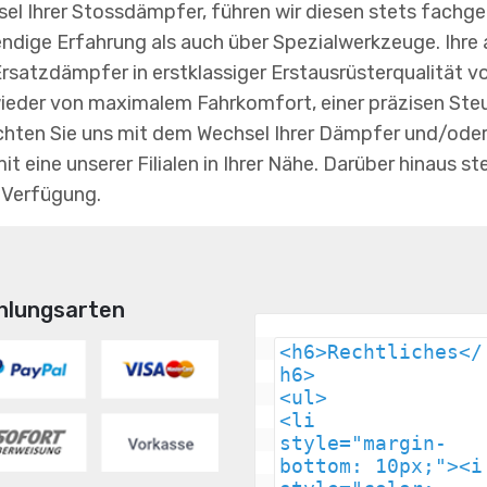
l Ihrer Stossdämpfer, führen wir diesen stets fachger
ndige Erfahrung als auch über Spezialwerkzeuge. Ihre
rsatzdämpfer in erstklassiger Erstausrüsterqualität v
wieder von maximalem Fahrkomfort, einer präzisen Ste
Möchten Sie uns mit dem Wechsel Ihrer Dämpfer und/od
t eine unserer Filialen in Ihrer Nähe. Darüber hinaus st
 Verfügung.
hlungsarten
<h6>Rechtliches</
h6>

<ul>

<li 
style="margin-
bottom: 10px;"><i 