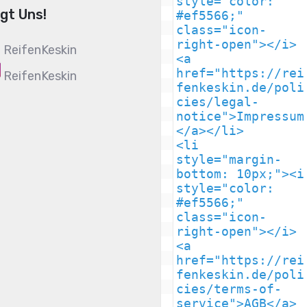
style="color: 
lgt Uns!
#ef5566;" 
class="icon-
right-open"></i>
ReifenKeskin
<a 
href="https://rei
ReifenKeskin
fenkeskin.de/poli
cies/legal-
notice">Impressum
</a></li>

<li 
style="margin-
bottom: 10px;"><i 
style="color: 
#ef5566;" 
class="icon-
right-open"></i> 
<a 
href="https://rei
fenkeskin.de/poli
cies/terms-of-
service">AGB</a>