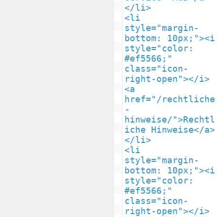
</li>

<li 
style="margin-
bottom: 10px;"><i 
style="color: 
#ef5566;" 
class="icon-
right-open"></i> 
<a 
href="/rechtliche
-
hinweise/">Rechtl
iche Hinweise</a>
</li>

<li 
style="margin-
bottom: 10px;"><i 
style="color: 
#ef5566;" 
class="icon-
right-open"></i> 